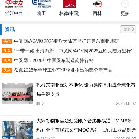
柳工
浙江中力
林德(中国)
西林
更多
资讯
更多
中叉网/AGV网2026亚欧大陆万里行开启东南亚调研
头条
“一带一路 出海向新丨中叉网/AGV网2026亚欧大陆万里行” 圆满收官
头条
中叉网：2025年中国叉车制造商排行榜
头条
盘点2025年全球工业车辆企业推出的部分新产品
头条
扎根东南亚深耕本地化 诺力越南基地成全球化布
局关键支点
晴空
2026-08-07
大宗货物搬运处处受限？合肥搬易通（MiMA米
玛）全向前移式叉车MQC系列，助力工业品制造