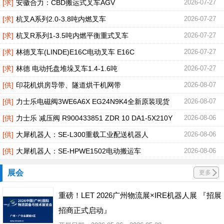
[求]
安徽合力：CBD搬运式叉车AGV
2026-07-27
[求]
杭叉A系列2.0-3.8吨内燃叉车
2026-07-27
[求]
杭叉R系列1-3.5吨内燃平衡重式叉车
2026-07-27
[求]
林德叉车(LINDE)E16C电动叉车 E16C
2026-07-27
[求]
林德 电动托盘堆垛叉车1.4-1.6吨
2026-07-27
[供]
印花机烘房导带、隧道烘干机网带
2026-08-07
[供]
力士乐电磁阀3WE6A6X EG24N9K4全新原装现货
2026-08-07
[供]
力士乐 减压阀 R900433851 ZDR 10 DA1-5X210Y
2026-08-06
[供]
大犀机器人：SE-L300重载工业配送机器人
2026-08-06
[供]
大犀机器人：SE-HPWE1502电动搬运车
2026-08-06
展会
更多
重磅！LET 2026广州物流展×IRE机器人展 『招展
招商正式启动』