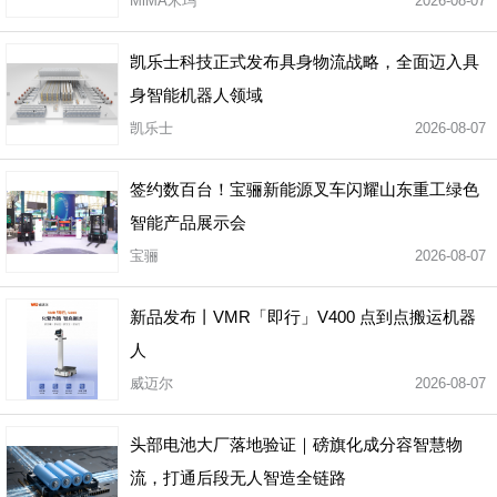
业仓储高效搬运！
MiMA米玛
2026-08-07
凯乐士科技正式发布具身物流战略，全面迈入具
身智能机器人领域
凯乐士
2026-08-07
签约数百台！宝骊新能源叉车闪耀山东重工绿色
智能产品展示会
宝骊
2026-08-07
新品发布丨VMR「即行」V400 点到点搬运机器
人
威迈尔
2026-08-07
头部电池大厂落地验证｜磅旗化成分容智慧物
流，打通后段无人智造全链路