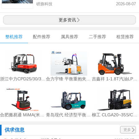
磅旗科技
2026-08-07
更多资讯
整机推荐
配件推荐
属具推荐
二手推荐
租赁推荐
浙江中力CPD25/30/35FVD8 2.5/3.0/3.5吨电动叉车
合力宇锋 平衡重抱夹AGV叉车
吉鑫祥 1-1.8T汽油LPG叉车
合肥搬易通 MiMA(米玛)磁带导航智能堆高车
青岛现代 经济型平衡重叉车 CPC-30
柳工 CLGA20~35S/CEL
供求信息
更多