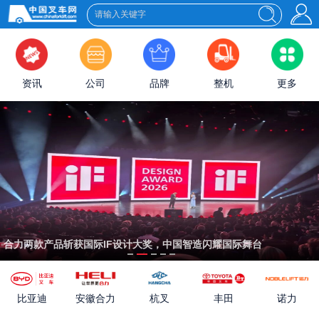
资讯
公司
品牌
整机
更多
合力两款产品斩获国际IF设计大奖，中国智造闪耀国际舞台
比亚迪
诺力
安徽合力
杭叉
丰田