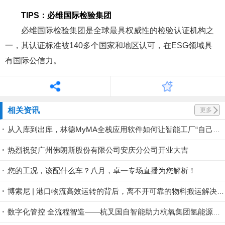
TIPS：
必维国际检验集团
必维国际检验集团
是全球最具权威性的检验认证机构之
一，其认证标准被140多个国家和地区认可，在
ESG
领域具
有国际公信力。
相关资讯
更多
从入库到出库，林德MyMA全栈应用软件如何让智能工厂“自己运转起来”
热烈祝贺广州佛朗斯股份有限公司安庆分公司开业大吉
您的工况，该配什么车？八月，卓一专场直播为您解析！
博索尼 | 港口物流高效运转的背后，离不开可靠的物料搬运解决方案
数字化管控 全流程智造——杭叉国自智能助力杭氧集团氢能源装备产业基地投运