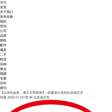
资讯
首页
关于我们
发布采购
我的
资讯
公司
品牌
整机
配件
属具
二手
租赁
采购
展会
视频
专题
百科
期刊
【以绿色血脉，灌注文明基座】--在建筑行业的比亚迪叉车
转载
2025-07-19 08:46
比亚迪叉车