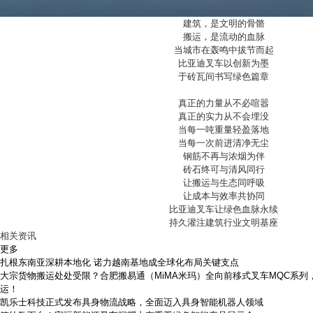
建筑，是文明的骨骼
搬运，是流动的血脉
当城市在轰鸣中拔节而起
比亚迪叉车以创新为墨
于砖瓦间书写绿色篇章
真正的力量从不必喧嚣
真正的实力从不会埋没
当每一吨重量轻盈落地
当每一次前进清净无尘
钢筋不再与浓烟为伴
砖石终可与清风同行
让搬运与生态同呼吸
让成本与效率共协同
比亚迪叉车让绿色血脉永续
持久灌注建筑行业文明基座
相关资讯
更多
扎根东南亚深耕本地化 诺力越南基地成全球化布局关键支点
大宗货物搬运处处受限？合肥搬易通（MiMA米玛）全向前移式叉车MQC系
运！
凯乐士科技正式发布具身物流战略，全面迈入具身智能机器人领域