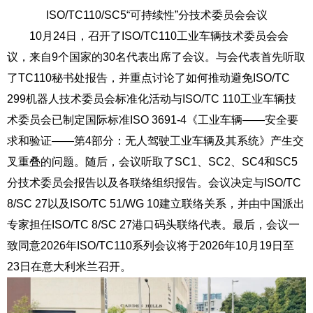
ISO/TC110/SC5
“可持续性”分技术委员会会议
10
月
24
日，召开了
ISO/TC110
工业车辆技术委员会会
议，来自
9
个国家的
30
名代表出席了会议。与会代表首先听取
了
TC110
秘书处报告，并重点讨论了如何推动避免
ISO/TC
299
机器人技术委员会标准化活动与
ISO/TC 110
工业车辆技
术委员会已制定国际标准
ISO 3691-4
《工业车辆
——
安全要
求和验证
——
第
4
部分：无人驾驶工业车辆及其系统》产生交
叉重叠的问题。随后，会议听取了
SC1
、
SC2
、
SC4
和
SC5
分技术委员会报告以及各联络组织报告。会议决定与
ISO/TC
8/SC 27
以及
ISO/TC 51/WG 10
建立联络关系，并由中国派出
专家担任
ISO/TC 8/SC 27
港口码头联络代表。最后，会议一
致同意
2026
年
ISO/TC110
系列会议将于
2026
年
10
月
19
日至
23
日在意大利米兰召开。