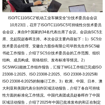
ISO/TC110
/SC2
“机动工业车辆安全”分技术委员会会议
10
月
23
日，召开了
ISO/TC110/SC5
可持续性分技术委员
会会议，来自
9
个国家的
34
名代表出席了会议。会议由
SC5
主
席、北起院赵春晖主持。本次会议主要内容如下：
1
）
SC5
分
技术委员会经理、安徽合力股份有限公司毕胜先生作
SC5
秘
书处工作报告，介绍了
SC5
分技术委员会的工作范围、组织
结构、成员构成、联络组织、发布标准等情况。
2
）
SC5/WG1
能效工作组作报告，汇报了
WG1
工作组已完成
ISO
23308-1:2025
、
ISO 23308-2:2025
、
ISO 23308-3:2025
和
ISO 23308-6:2025
的制修订工作。
3
）欧洲、中国、日本、澳
大利亚和美国代表分别作区域活动报告，介绍了各自可持续
性方面的标准化工作情况。中国代表团成员赵春晖作了中国
区域活动报告，介绍了
2025
年中国已批准发布的和正在制定