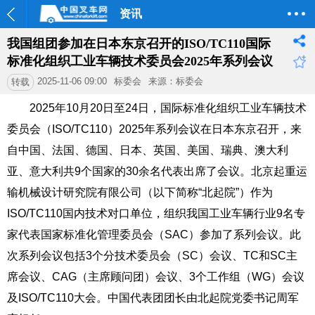
资讯
我国组团参加在日本东京召开的ISO/TC110国际
标准化组织工业车辆技术委员会2025年系列会议
2025-11-06 09:00
标委会
来源：标委会
转载
2025
年
10
月
20
日至
24
日，国际标准化组织工业车辆技术
委员会（
ISO/TC110
）
2025
年系列会议在日本东京召开，来
自中国、法国、德国、日本、英国、美国、瑞典、澳大利
亚、意大利共
9
个国家的
30
余名代表出席了会议。北京起重运
输机械设计研究院有限公司（以下简称
“
北起院
”
）作为
ISO/TC110
国内技术对口单
位
，
组
织我国工业车辆行业
9
名专
家代表国家标准化管理委员会（
SAC
）参加了系列会议。此
次系列会议包括
3
个分技术委员会（
SC
）会议、
TC
和
SC
主
席会议、
CAG
（主席顾问团）会议、
3
个工作组（
WG
）会议
及
ISO/TC110
大会。中国代表团团长由北起院党委书记周军