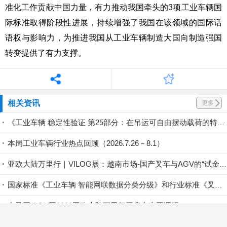
准化工作贡献中国力量，有力推动我国牵头的
3
项工业车辆国
际标准取得阶段性进展，持续增强了我国在该领域的国际话
语权与影响力，为推进我国从工业车辆制造大国向制造强国
转变提供了有力支撑。
相关资讯
更多
《工业车辆 稳定性验证 第25部分：在吊运可自由摆动载荷的特定条件下作业的越野型伸缩臂式叉车》等两项国标（送审稿）审定会成功召开
本周工业车辆行业热点回顾（2026.7.26－8.1）
亚欧大陆万里行｜VILOG展：越南市场-国产叉车与AGV的“试金石”
国家标准《工业车辆 智能网联数据分类分级》和行业标准《叉车 操作权限信息采集装置》（送审稿）专家审定会在安徽合肥成功召开
中叉网/AGV网2026亚欧大陆万里行开启东南亚调研
本周工业车辆行业热点回顾（2026.7.19－7.25）