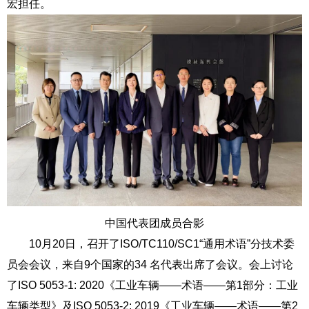
宏担任。
中国代表团成员合影
10
月
20
日，召开了
ISO/TC110/SC1“
通用术语
”
分技术委
员会会议，来自
9
个国家的
34
名代表出席了会议。会上讨论
了
ISO 5053-1: 2020
《工业车辆
——
术语
——
第
1
部分：工业
车辆类型》及
ISO 5053-2: 2019
《工业车辆
——
术语
——
第
2