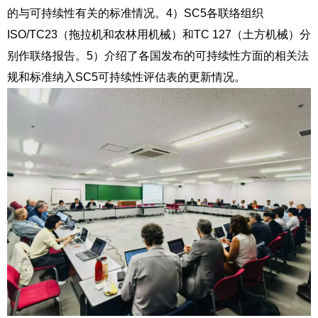
的与可持续性有关的标准情况。
4
）
SC5
各联络组织
ISO/TC23
（拖拉机和农林用机械）和
TC 127
（土方机械）分
别
作联络报告。
5
）介绍了各国发布的可持续性方面的相关法
规和标准纳入
SC5
可持续性评估表的更新情况。