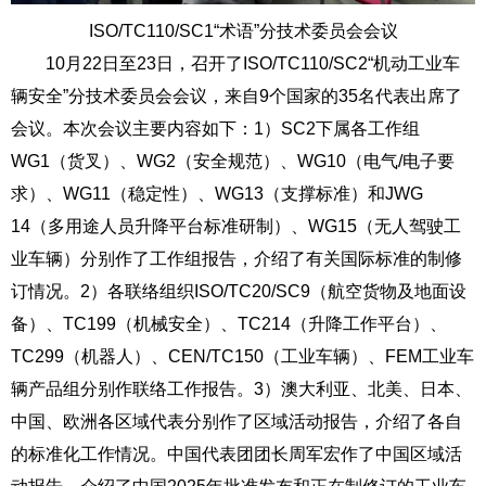
ISO/TC110/SC1“
术语
”
分技术委员会会议
10
月
22
日至
23
日，召开了
ISO/TC110/SC2
“机动工业车
辆安全”分技术委员会会议，来自
9
个国家的
35
名代表出席了
会议。本次会议主要内容如下：
1
）
SC2
下属各工作组
WG1
（货叉）、
WG2
（安全规范）、
WG10
（电气
/
电子要
求）、
WG11
（稳定性）、
WG13
（支撑标准）和
JWG
14
（多用途人员升降平台标准研制）、
WG15
（无人驾驶工
业车辆）分别作了工作组报告，介绍了有关国际标准的制修
订情况。
2
）各联络组织
ISO/TC20/SC9
（航空货物及地面设
备）、
TC199
（机械安全）、
TC214
（升降工作平台）、
TC299
（机器人）、
CEN/TC150
（工业车辆）、
FEM
工业车
辆产品组分别作联络工作报告。
3
）澳大利亚、北美、日本、
中国、欧洲各区域代表分别作了区域活动报告，介绍了各自
的标准化工作情况。中国代表团团长周军宏作了中国区域活