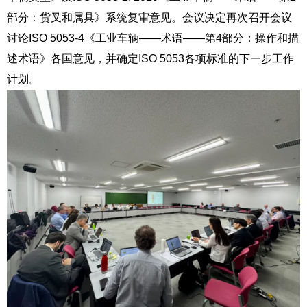
部分：货叉和属具》系统复审意见。会议决定再次召开会议
讨论
ISO 5053-4
《工业车辆
——
术语
——
第
4
部分：操作和描
述术语》各国意见，并确定
ISO 5053
各项标准的下一步工作
计划。