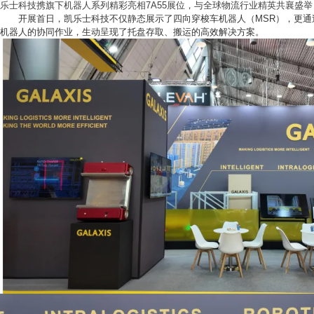
乐士科技携旗下机器人系列精彩亮相
7A55
展位，与全球物流行业精英共襄盛举
开展首日，凯乐士科技不仅静态展示了
四向穿梭车机器人（MSR）
，更通
机器人
的协同作业，生动呈现了托盘存取、搬运的高效解决方案。