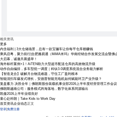
相关资讯
更多
内含福利 | 3大仓储场景，总有一款宝骊车让你每平仓库都赚钱
乘风启粤，聚力前行|合肥搬易通（MiMA米玛）华南经销合作发展交流会暨佛
大启幕，诚邀共襄盛举！
海外标杆案例+1！AiTEN助力大型超市配送仓库的高效物流升级
动作自由编排，多车型统一调度｜科钛3.0调度系统混合业务能力解析
【智造龙合】破解月台物流难题，守住工厂盈利根本
智能清扫车爆发式增长，安德普智能充电机如何赋能环卫产业升级？
复盘蓄力 决胜全年｜佛朗斯股份装载机事业部2026上半年度经营管理工作会
佛朗斯越南公司：服务模式跨海落地，数字化体系同源输出
凯傲2026上半年业绩良好
童心赴科朗｜Take Kids to Work Day
首页
资讯
企业动态
正文
|
登录
免费注册