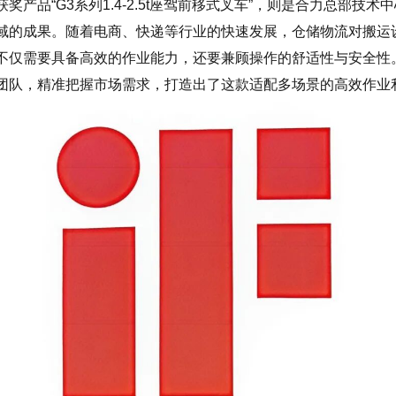
获奖产品
“G3
系列
1.4-2.5t
座驾前移式叉车
”
，则是合力总部技术中
域的成果。随着电商、快递等行业的快速发展，仓储物流对搬运
不仅需要具备高效的作业能力，还要兼顾操作的舒适性与安全性
团队，精准把握市场需求，打造出了这款适配多场景的高效作业