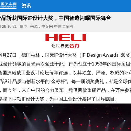
资讯
产品斩获国际iF设计大奖，中国智造闪耀国际舞台
4-29 10:21
晴空
来源：中叉网-中国叉车网
4
月
27
日，德国柏林，国际
IF
设计大奖（
iF Design Award
）颁奖
业设计领域的目光再次聚焦于此。作为创立于
1953
年的国际顶级
德国汉诺威工业设计论坛每年评选，以其独立、严谨、权威的评
品设计品质与创新水平的
“
金标杆
”
。每一届颁奖典礼，都是全球
，而今年，来自中国的合力叉车，凭借两款重磅产品，在万件参
举摘下两项
IF
设计大奖，为中国工业设计赢得了世界瞩目。