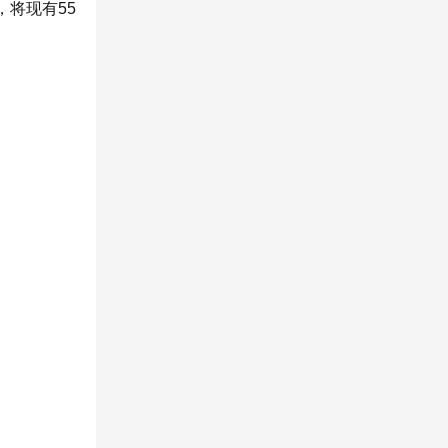
，将现有
55