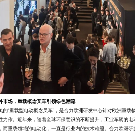
外市场，重载概念叉车引领绿色潮流
奖的
“
重载型电动概念叉车
”
，是合力欧洲研发中心针对欧洲重载
性力作。近年来，随着全球环保意识的不断提升，工业车辆的电
，而重载领域的电动化，一直是行业内的技术难题。合力欧洲研