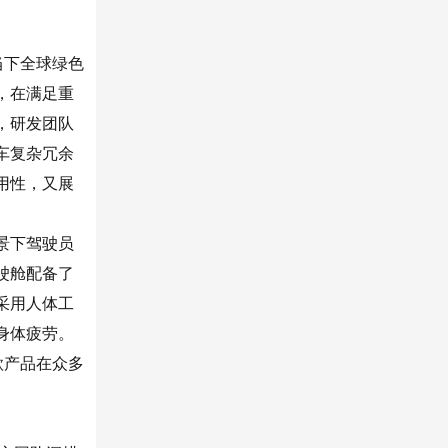
当下全球绿色
，在满足重
，研发团队
车复杂冗余
用性，又展
景下驾驶员
驶舱配备了
采用人体工
身体疲劳。
款产品在众多