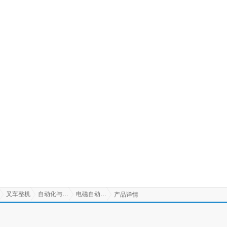
叉车整机
自动化与AGV
电磁自动导向搬运车(AGV)
产品详情