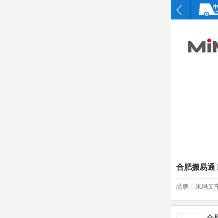
合肥搬易通 
品牌：米玛叉车(
合