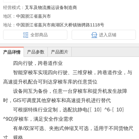
经营模式：
叉车及物流搬运设备制造商
地区：
中国浙江省嘉兴市
地址：
中国浙江省嘉兴市南湖区大桥镇驰骋路1118号
全部商品
进入店铺
产品参数
产品图片
产品详情
四向行驶，跨巷道作业
智能穿梭车实现四向行驶、三维穿梭，跨巷道作业，与
高速提升机配合可到达穿梭车库的任意货位
设备间互为备份，任意一台穿梭车和提升机发生故障
时，GIS可调度其他穿梭车和高速提升机进行替代
可根据特殊行业定制，选配抗静电(〖10〗^6-〖10〗
^9Ω)穿梭车，满足安全作业需求
有单/双深可选、夹抱式伸缩叉可选，适用于不同货物尺
寸、规格