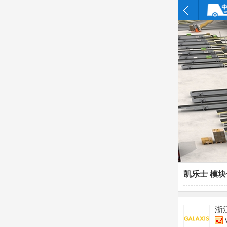
凯乐士 模
浙