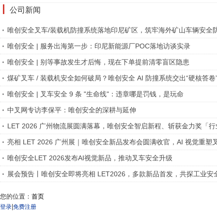
公司新闻
唯创安全叉车/装载机防撞系统落地印尼矿区，筑牢海外矿山车辆安全
唯创安全 | 服务出海第一步：印尼新能源厂POC落地访谈实录
唯创安全 | 别等事故发生才后悔，现在下单提前清零盲区隐患
煤矿叉车 / 装载机安全如何破局？唯创安全 AI 防撞系统交出“硬核答卷
唯创安全 | 叉车安全 9 条 "生命线"：违章哪是罚钱，是玩命
中叉网专访李保平：唯创安全的深耕与延伸
LET 2026 广州物流展圆满落幕，唯创安全智启新程、斩获金力奖「
亮相 LET 2026 广州展｜唯创安全新品发布会圆满收官，AI 视觉重
格局
唯创安全LET 2026发布AI视觉新品，推动叉车安全升级
展会预告丨唯创安全即将亮相 LET2026，多款新品首发，共探工业安
您的位置：
首页
|
登录
免费注册