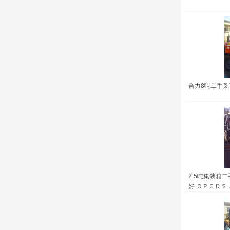
合力8吨二手叉车
2.5吨集装箱
好 ＣＰＣＤ２