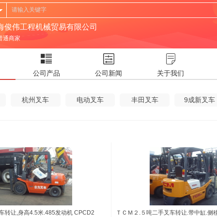
海俊伟工程机械贸易有限公司
普通商家
公司产品
公司新闻
关于我们
杭州叉车
电动叉车
丰田叉车
9成新叉车
转让,身高4.5米.485发动机 CPCD2
ＴＣＭ２.５吨二手叉车转让.带中缸.侧移