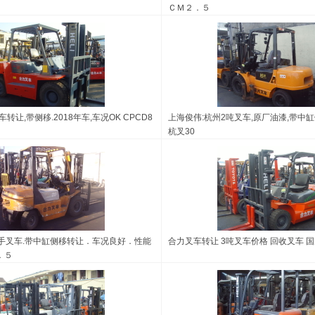
ＣＭ２．５
转让,带侧移.2018年车,车况OK CPCD8
上海俊伟:杭州2吨叉车,原厂油漆,带中缸侧
杭叉30
二手叉车.带中缸侧移转让．车况良好．性能
合力叉车转让 3吨叉车价格 回收叉车 国产
．５