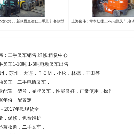
95发动机，新款横直油缸二手叉车 各款型
上海俊伟：亏本处理1.5吨电瓶叉车,电动叉
伟：二手叉车销售.维修.租赁中心；
叉车1-10吨 1-3吨电动叉车出售
杭州．苏州．大连．ＴＣＭ．小松．林德．丰田等
油叉车．二手电瓶叉车．
款配置．型号．品牌叉车．性能良好．正常使用．操作
据年份，配置定
年－2017年款现货全
量．保修．免费维护
还兼收购．二手叉车．