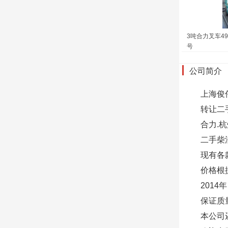
3吨合力叉车4
号
公司简介
上海俊
转让二手
合力.
二手柴
现有各
价格根
2014
保证质
本公司