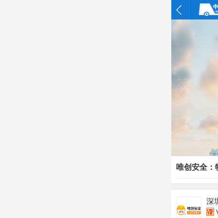
唯创安全：
深