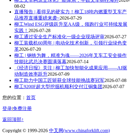
柳工叉车构筑全球化产能体系，半数叉车销往海外
2026-
08-02
直播预告 | 看得见的硬实力！柳工18吨内燃重型叉车产
品推荐直播重磅来袭~
2026-07-29
柳工Wind ESG评级跃升至AA级，领跑行业可持续发展
实践！
2026-07-28
柳工通过安全生产标准化一级企业现场评审
2026-07-27
柳工装载机60周年 | 电动化技术创新，引领行业绿色变
革
2026-07-20
柳工 | 钢铁为舞，精准为魂——2026年叉车工安全操作
技能比武总决赛圆满落幕
2026-07-14
《经济日报》关注 | 柳工加快智能化成果应用——AI驱
动制造效率跃升
2026-07-09
柳工助力中国工匠斩获全球技能挑战赛冠军
2026-07-08
柳工9200F超大型挖掘机顺利交付江铜集团
2026-07-07
您的位置：
首页
登录
|
免费注册
返回顶部↑
Copyright © 1999-2026
中叉网(www.chinaforklift.com)