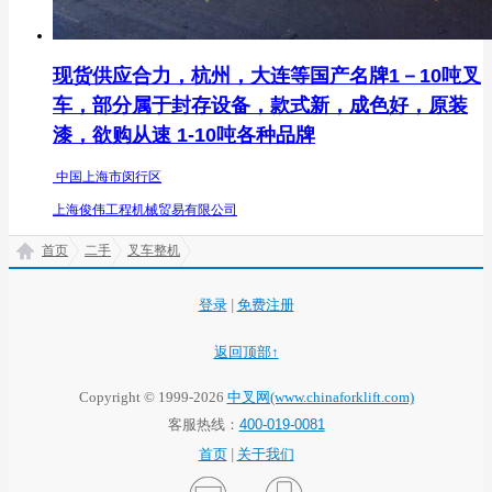
现货供应合力，杭州，大连等国产名牌1－10吨叉
车，部分属于封存设备，款式新，成色好，原装
漆，欲购从速 1-10吨各种品牌
中国上海市闵行区
上海俊伟工程机械贸易有限公司
首页
二手
叉车整机
登录
|
免费注册
返回顶部↑
Copyright © 1999-2026
中叉网(www.chinaforklift.com)
客服热线：
400-019-0081
首页
|
关于我们