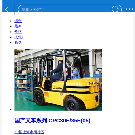
综合
最新
价格
人气↓
筛选
国产叉车系列 CPC30E/35E(05)
中国上海市闵行区