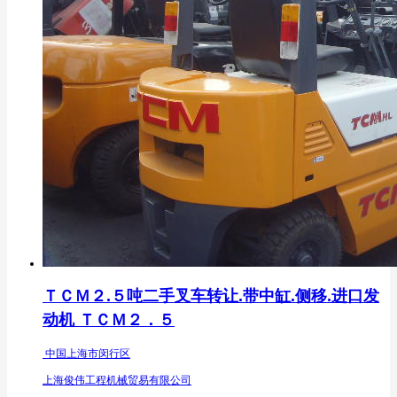
ＴＣＭ２.５吨二手叉车转让.带中缸.侧移.进口发
动机 ＴＣＭ２．５
中国上海市闵行区
上海俊伟工程机械贸易有限公司