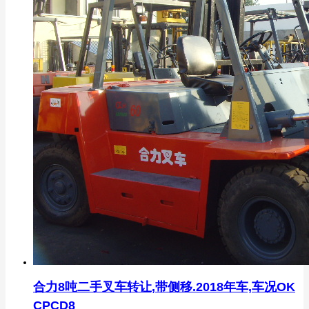
合力8吨二手叉车转让,带侧移.2018年车,车况OK
CPCD8